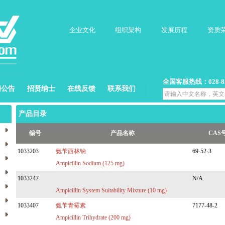
企业文化
组织架构
发展历程
资质
全国客服热线：028-832
闻公告
招贤纳士
在线反馈
联系我们
产品目录
编号
产品名称
CAS
1033203
氨苄西林钠
69-52-3
Ampicillin Sodium (125 mg)
1033247
N/A
Ampicillin System Suitability Mixture (10 mg)
1033407
氨苄青霉素
7177-48-2
Ampicillin Trihydrate (200 mg)