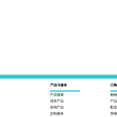
氘代杀扑磷-D3 同位素
氘代乙硫磷-D20 同位素
产品与服务
订购
产品搜索
购物
现货产品
产品
促销产品
配送
氘代西玛津-D10 同位素
定制服务
货物