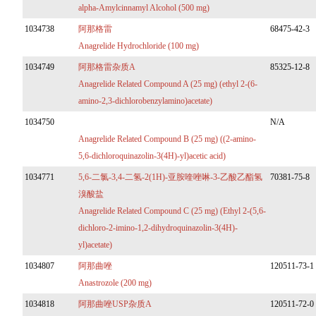
alpha-Amylcinnamyl Alcohol (500 mg)
1034738
阿那格雷
68475-42-3
Anagrelide Hydrochloride (100 mg)
1034749
阿那格雷杂质A
85325-12-8
Anagrelide Related Compound A (25 mg) (ethyl 2-(6-
amino-2,3-dichlorobenzylamino)acetate)
1034750
N/A
Anagrelide Related Compound B (25 mg) ((2-amino-
5,6-dichloroquinazolin-3(4H)-yl)acetic acid)
1034771
5,6-二氯-3,4-二氢-2(1H)-亚胺喹唑啉-3-乙酸乙酯氢
70381-75-8
溴酸盐
Anagrelide Related Compound C (25 mg) (Ethyl 2-(5,6-
dichloro-2-imino-1,2-dihydroquinazolin-3(4H)-
yl)acetate)
1034807
阿那曲唑
120511-73-1
Anastrozole (200 mg)
1034818
阿那曲唑USP杂质A
120511-72-0