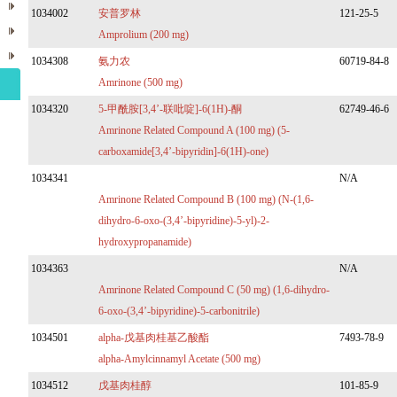
1034002
安普罗林
121-25-5
Amprolium (200 mg)
1034308
氨力农
60719-84-8
Amrinone (500 mg)
1034320
5-甲酰胺[3,4’-联吡啶]-6(1H)-酮
62749-46-6
Amrinone Related Compound A (100 mg) (5-
carboxamide[3,4’-bipyridin]-6(1H)-one)
1034341
N/A
Amrinone Related Compound B (100 mg) (N-(1,6-
dihydro-6-oxo-(3,4’-bipyridine)-5-yl)-2-
hydroxypropanamide)
1034363
N/A
Amrinone Related Compound C (50 mg) (1,6-dihydro-
6-oxo-(3,4’-bipyridine)-5-carbonitrile)
1034501
alpha-戊基肉桂基乙酸酯
7493-78-9
alpha-Amylcinnamyl Acetate (500 mg)
1034512
戊基肉桂醇
101-85-9