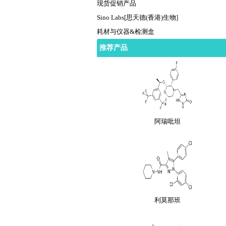
现货促销产品
Sino Labs[思天德(香港)生物]
耗材与仪器&检测盒
阿法骨化醇
推荐产品
阿瑞吡坦
利莫那班