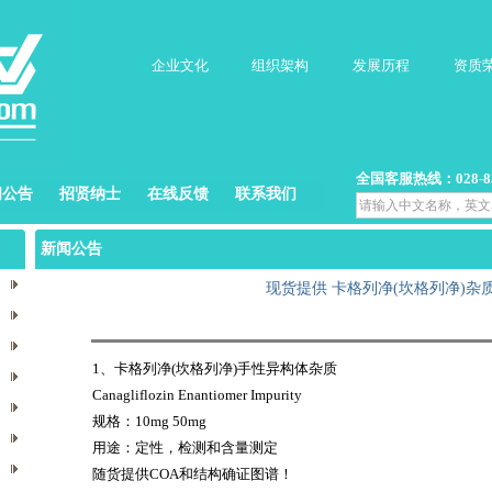
企业文化
组织架构
发展历程
资质
全国客服热线：028-832
闻公告
招贤纳士
在线反馈
联系我们
新闻公告
现货提供 卡格列净(坎格列净)杂
1、卡格列净(坎格列净)手性异构体杂质
Canagliflozin Enantiomer Impurity
规格：10mg 50mg
用途：定性，检测和含量测定
随货提供COA和结构确证图谱！