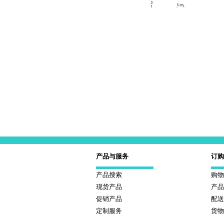
氘代兰索拉唑-D4 同位素标记物
氘代阿特拉津-D5 同位素
产品与服务
订购
产品搜索
购物
现货产品
产品
促销产品
配送
2.4-二氯苯氧乙酸-13C6标记物
定制服务
货物