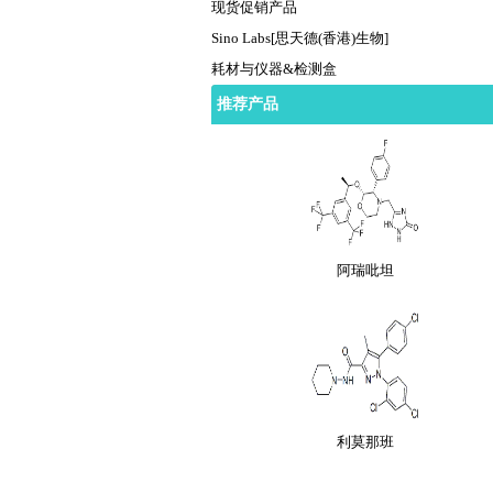
现货促销产品
Sino Labs[思天德(香港)生物]
耗材与仪器&检测盒
阿法骨化醇
推荐产品
阿瑞吡坦
利莫那班