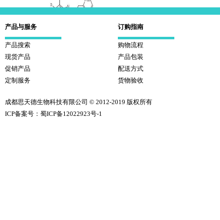
产品与服务
订购指南
产品搜索
氘代兰索拉唑-D4 同位素标记物
购物流程
现货产品
产品包装
促销产品
配送方式
定制服务
货物验收
成都思天德生物科技有限公司 © 2012-2019 版权所有
ICP备案号：蜀ICP备12022923号-1
氘代阿特拉津-D5 同位素
2.4-二氯苯氧乙酸-13C6标记物