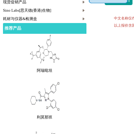
现货促销产品
Sino Labs[思天德(香港)生物]
中文名称仅
耗材与仪器&检测盒
阿法骨化醇
以上报价含
推荐产品
阿瑞吡坦
利莫那班