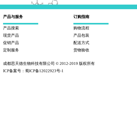
产品与服务
订购指南
氘代兰索拉唑-D4 同位素标记物
产品搜索
购物流程
现货产品
产品包装
促销产品
配送方式
定制服务
货物验收
成都思天德生物科技有限公司 © 2012-2019 版权所有
ICP备案号：蜀ICP备12022923号-1
氘代阿特拉津-D5 同位素
2.4-二氯苯氧乙酸-13C6标记物